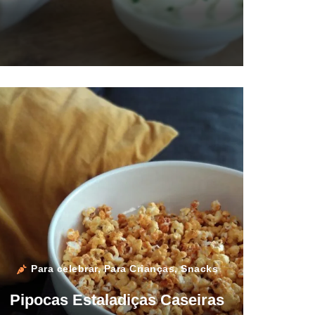
Para celebrar
,
Para Crianças
,
Snacks
Pipocas Estaladiças Caseiras