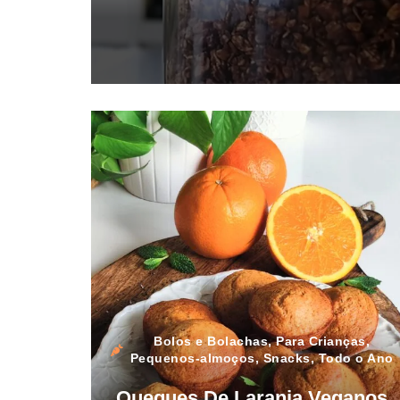
Bolos e Bolachas
,
Para Crianças
,
Pequenos-almoços
,
Snacks
,
Todo o Ano
Queques De Laranja Veganos