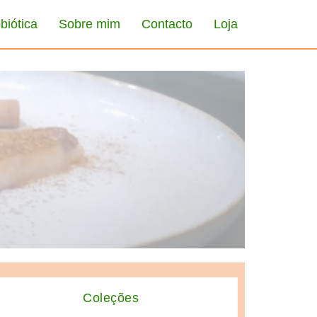
biótica
Sobre mim
Contacto
Loja
tton
Coleções