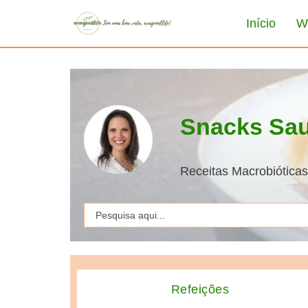
Início
W
Snacks Sau
Receitas Macrobióticas 
Search
for:
Refeições