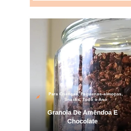
Para Crianças
,
Pequenos-almoços
,
Snacks
,
Todo o Ano
Granola De Amêndoa E
Chocolate