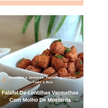
Almoços e Jantares
,
Praia/Piquenique
,
Todo o Ano
Falafel De Lentilhas Vermelhas
Com Molho De Mostarda