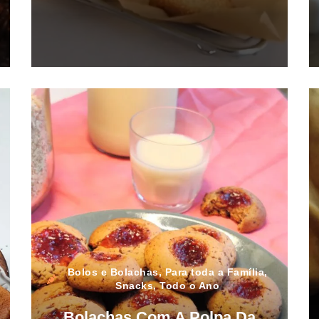
Bolos e Bolachas
,
Para toda a Família
,
Snacks
,
Todo o Ano
Bolachas Com A Polpa Da