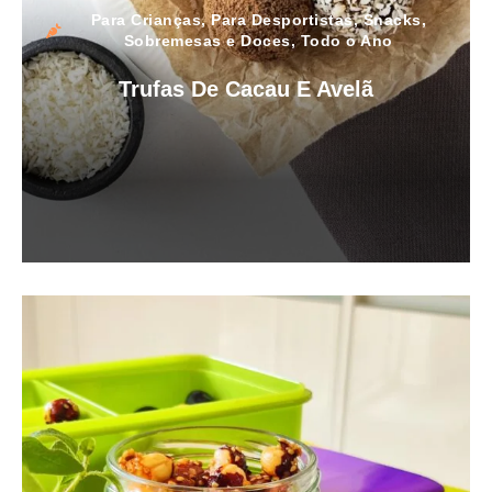
Para Crianças
,
Para Desportistas
,
Snacks
,
Sobremesas e Doces
,
Todo o Ano
Trufas De Cacau E Avelã