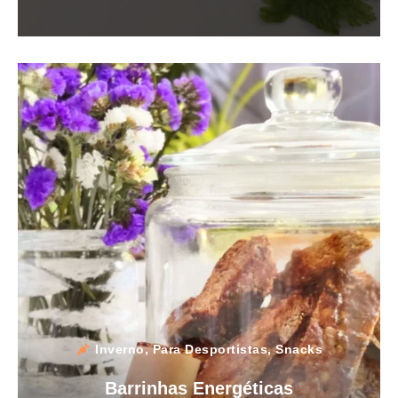
Inverno
,
Para Desportistas
,
Snacks
Barrinhas Energéticas