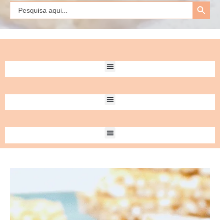
Search Button
Search
for: