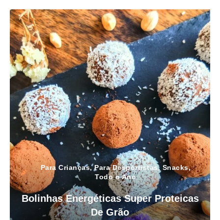
Para Crianças
,
Para Desportistas
,
Snacks
,
Todo o Ano
Bolinhas Energéticas Super Proteicas
De Grão