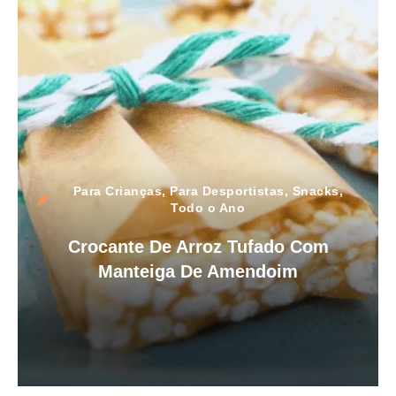
Para Crianças
,
Para Desportistas
,
Snacks
,
Todo o Ano
Crocante De Arroz Tufado Com
Manteiga De Amendoim