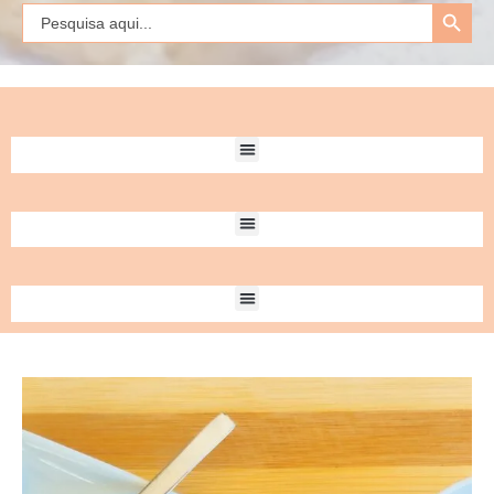
Search Button
Search
for: