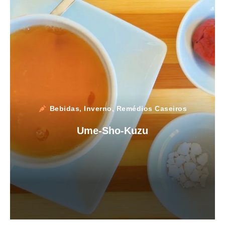
Bebidas
,
Inverno
,
Remédios Caseiros
Ume-Sho-Kuzu