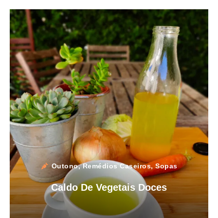
Outono
,
Remédios Caseiros
,
Sopas
Caldo De Vegetais Doces