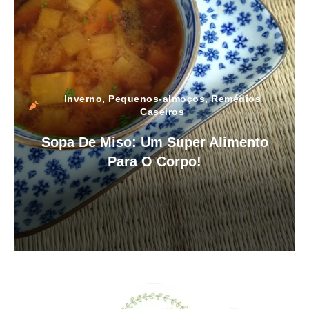
Inverno
,
Pequenos-almoços
,
Remédios
Caseiros
Sopa De Miso: Um Super Alimento
Para O Corpo!