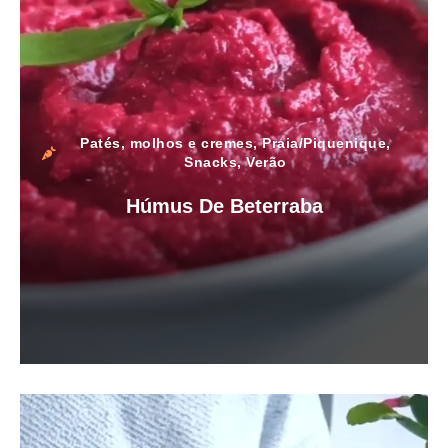
Patés, molhos e cremes
,
Praia/Piquenique
,
Snacks
,
Verão
Húmus De Beterraba