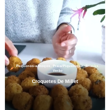
Pequenos-almoços
,
Praia/Piquenique
,
Snacks
,
Verão
Croquetes De Millet