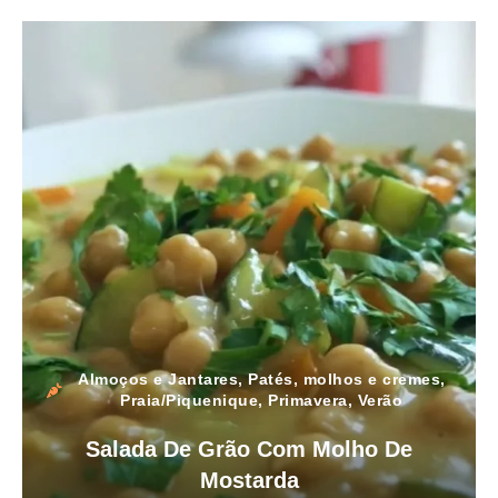
Almoços e Jantares
,
Patés, molhos e cremes
,
Praia/Piquenique
,
Primavera
,
Verão
Salada De Grão Com Molho De
Mostarda