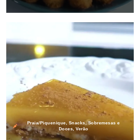
Praia/Piquenique
,
Snacks
,
Sobremesas e
Doces
,
Verão