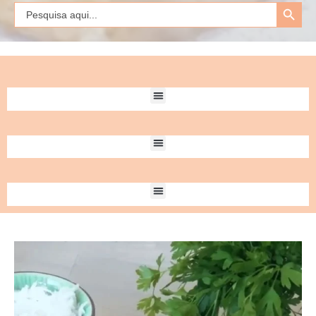
Search Button
Search
for: