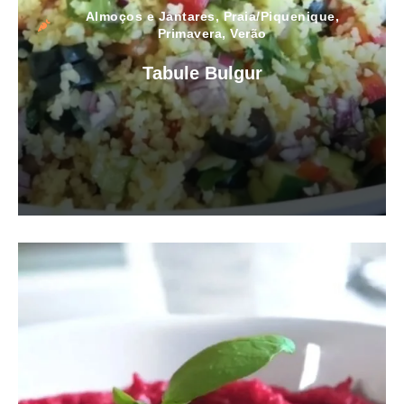
Almoços e Jantares
,
Praia/Piquenique
,
Primavera
,
Verão
Tabule Bulgur