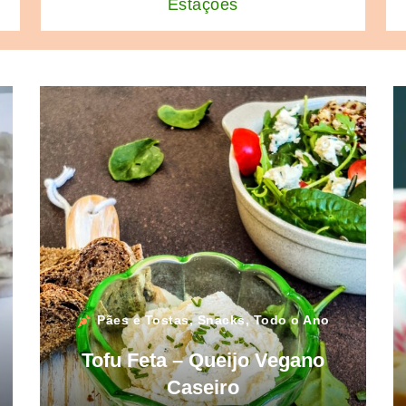
Estações
Pães e Tostas
,
Snacks
,
Todo o Ano
Tofu Feta – Queijo Vegano
Caseiro