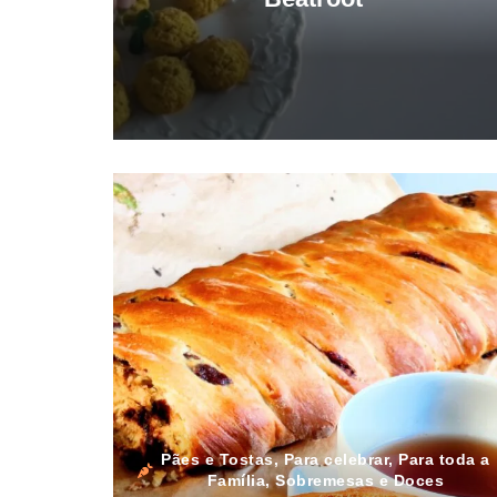
Pães e Tostas
,
Para celebrar
,
Para toda a
Família
,
Sobremesas e Doces