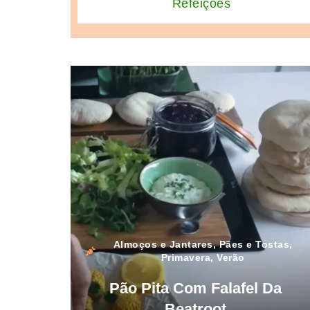
Refeições
Almoços e Jantares
,
Pães e Tostas
,
Primavera
,
Verão
Pão Pita Com Falafel Da
Beatroot