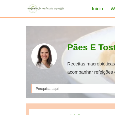
Início
W
Pães E Tos
Receitas macrobióticas 
acompanhar refeições o
Search
for: