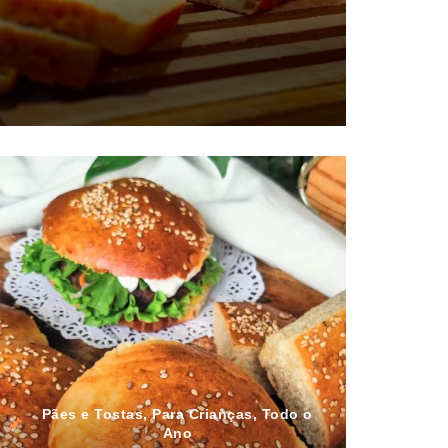
Pães e Tostas
,
Para Crianças
,
Todo o
Ano