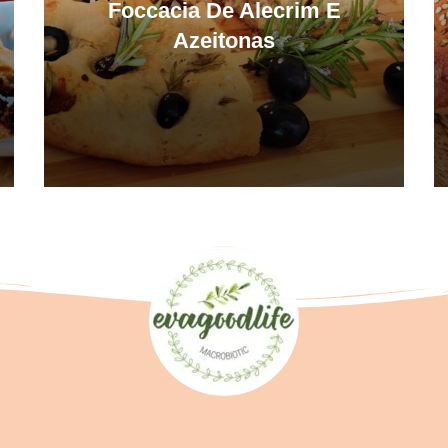
Foccacia De Alecrim E
Azeitonas