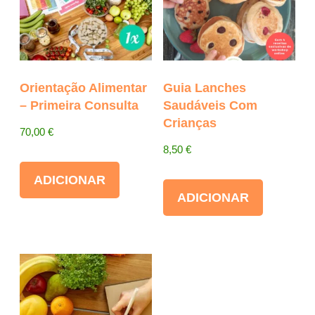
Orientação Alimentar
Guia Lanches
– Primeira Consulta
Saudáveis Com
Crianças
70,00
€
8,50
€
ADICIONAR
ADICIONAR