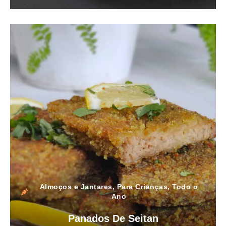
Almoços e Jantares
,
Para Crianças
,
Todo o
Ano
Panados De Seitan