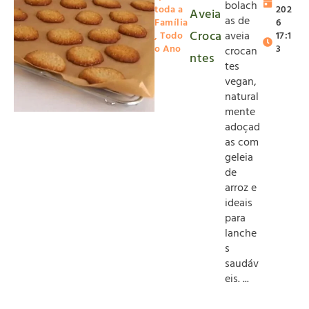
bolach
toda a
202
Aveia
as de
Família
6
Croca
aveia
,
Todo
17:1
o Ano
3
crocan
ntes
tes
vegan,
natural
mente
adoçad
as com
geleia
de
arroz e
ideais
para
lanche
s
saudáv
eis. ...