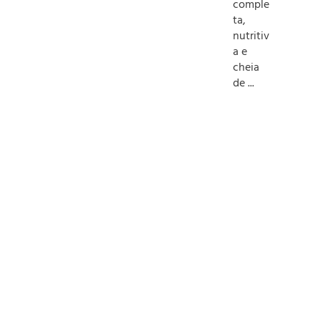
comple
ta,
nutritiv
a e
cheia
de ...