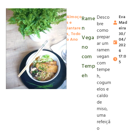
Almoço
Desco
Eva
Rame
s e
Mad
bre
n
Jantare
eira
como
s
,
Todo
30/
prepar
Vega
o Ano
04/
ar um
202
no
ramen
6
com
vegan
17:0
5
com
Temp
tempe
eh
h,
cogum
elos e
caldo
de
miso,
uma
refeiçã
o