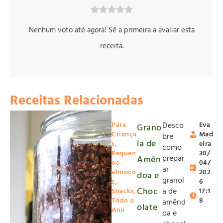
Nenhum voto até agora! Sê a primeira a avaliar esta
receita.
Receitas Relacionadas
Para
Desco
Eva
Grano
Criança
Mad
bre
la de
s
,
eira
como
Pequen
30/
prepar
Amên
os-
04/
ar
almoço
202
doa e
granol
s
,
6
Choc
a de
Snacks
,
17:1
Todo o
8
amênd
olate
Ano
oa e