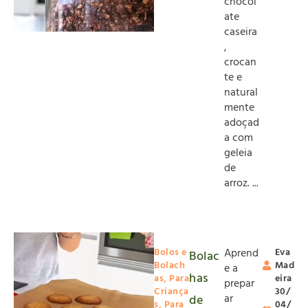
chocol
ate
caseira
,
crocan
te e
natural
mente
adoçad
a com
geleia
de
arroz. ...
Bolos e
Aprend
Eva
Bolac
Bolach
Mad
e a
has
as
,
Para
eira
prepar
Criança
30/
ar
de
s
,
Para
04/