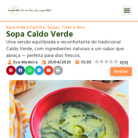
Para toda a Família
,
Sopas
,
Todo o Ano
Sopa Caldo Verde
Uma versão equilibrada e reconfortante do tradicional
Caldo Verde, com ingredientes naturais e um sabor que
abraça — perfeita para dias frescos.
Eva Madeira
29/04/2025
15:05
0
(
0
)
Avaliar