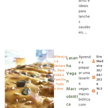
arroz e
ideais
para
lanche
s
saudáv
eis. ...
Almoço
Aprend
Eva
Lasan
s e
Mad
e a
ha
Jantare
eira
prepar
s
,
Para
30/
ar uma
Vega
toda a
04/
lasanh
Família
202
n
a
,
Todo
6
Macr
vegan
o Ano
16:3
2
macro
obióti
biótica
ca
com