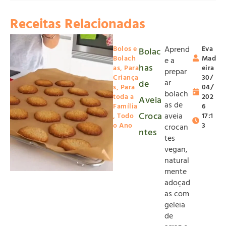
Receitas Relacionadas
Bolos e
Aprend
Eva
Bolac
Bolach
Mad
e a
has
as
,
Para
eira
prepar
Criança
30/
ar
de
s
,
Para
04/
bolach
toda a
202
Aveia
as de
Família
6
Croca
aveia
,
Todo
17:1
o Ano
3
crocan
ntes
tes
vegan,
natural
mente
adoçad
as com
geleia
de