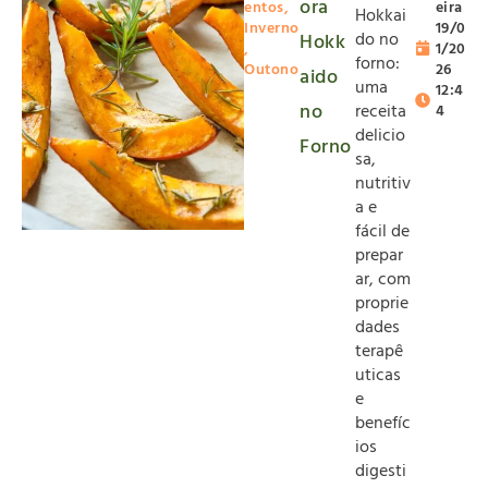
ora
entos
,
eira
Hokkai
Inverno
19/0
do no
Hokk
,
1/20
forno:
Outono
26
aido
uma
12:4
no
receita
4
delicio
Forno
sa,
nutritiv
a e
fácil de
prepar
ar, com
proprie
dades
terapê
uticas
e
benefíc
ios
digesti