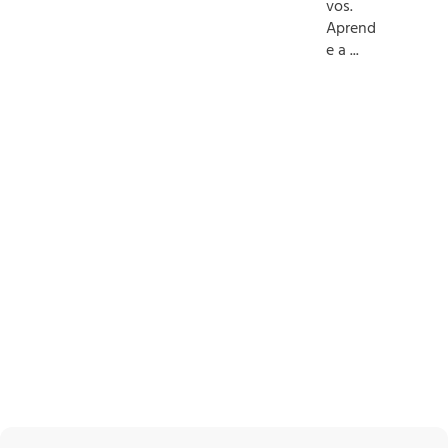
vos.
Aprend
e a ...