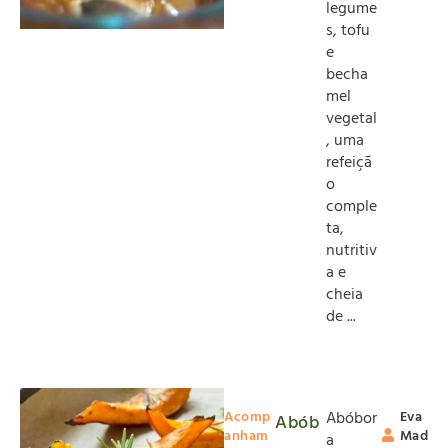
legume
s, tofu
e
becha
mel
vegetal
, uma
refeiçã
o
comple
ta,
nutritiv
a e
cheia
de ...
Acomp
Abóbor
Eva
Abób
anham
Mad
a