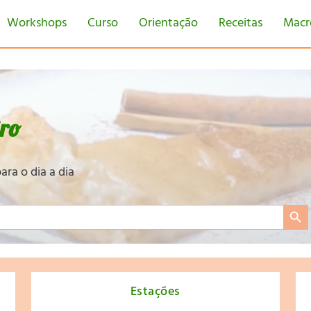
Workshops
Curso
Orientação
Receitas
Macr
iro
ara o dia a dia
Search Bu
Estações