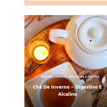
Bebidas
,
Inverno
,
Para toda a Família
Chá De Inverno – Digestivo E
Alcalino