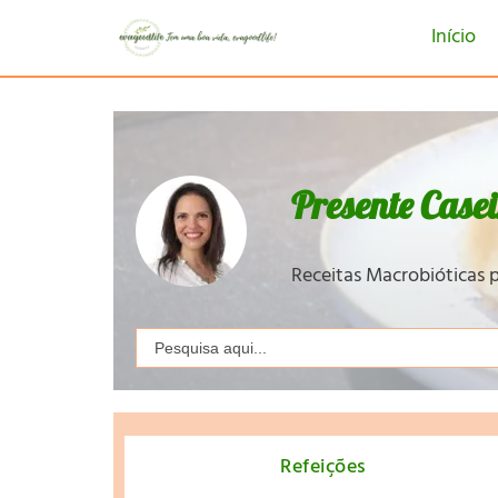
Início
Presente Case
Receitas Macrobióticas p
Search
for:
Refeições