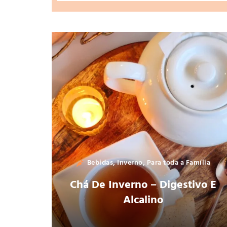
Bebidas
,
Inverno
,
Para toda a Família
Chá De Inverno – Digestivo E
Alcalino