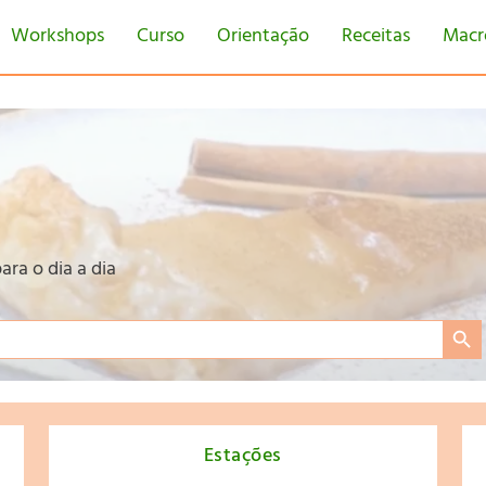
Workshops
Curso
Orientação
Receitas
Macr
ara o dia a dia
Search Bu
Estações