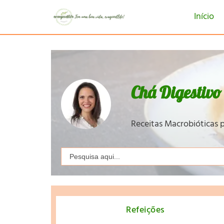
Início
Chá Digestivo
Receitas Macrobióticas p
Search
for:
Refeições