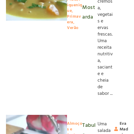
cremos
iqueniq
Most
a,
ue
,
vegetai
arda
Primav
s e
era
,
ervas
Verão
frescas.
Uma
receita
nutritiv
a,
saciant
e e
cheia
de
sabor ...
Almoço
Uma
Eva
Tabul
s e
Mad
salada