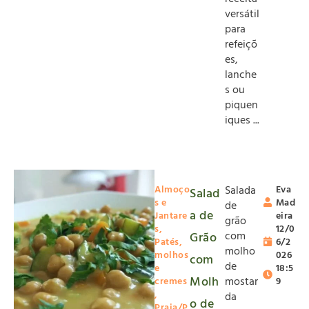
versátil
para
refeiçõ
es,
lanche
s ou
piquen
iques ...
Almoço
Salada
Eva
Salad
s e
Mad
de
a de
Jantare
eira
grão
s
,
12/0
com
Grão
Patés,
6/2
molho
molhos
026
com
de
e
18:5
Molh
mostar
cremes
9
,
da
o de
Praia/P