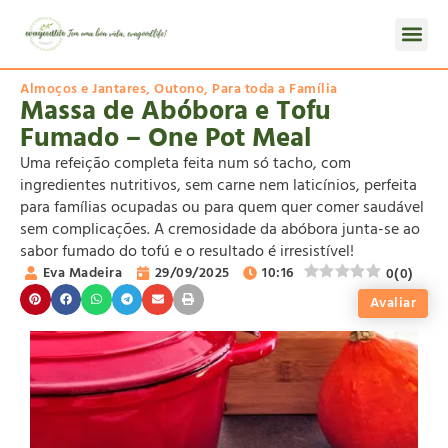
Almoços e Jantares
,
Outono
,
Para toda a Família
Massa de Abóbora e Tofu
Fumado – One Pot Meal
Uma refeição completa feita num só tacho, com
ingredientes nutritivos, sem carne nem laticínios, perfeita
para famílias ocupadas ou para quem quer comer saudável
sem complicações. A cremosidade da abóbora junta-se ao
sabor fumado do tofú e o resultado é irresistível!
Eva Madeira
29/09/2025
10:16
0
(
0
)
Avaliar