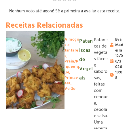
Nenhum voto até agora! Sê a primeira a avaliar esta receita.
Receitas Relacionadas
Almoço
Patanis
Eva
Patan
s e
Mad
cas de
iscas
Jantare
eira
vegetai
s
,
12/0
s fáceis
de
Praia/P
6/2
e
iqueniq
026
Veget
saboro
ue
,
19:0
ais
sas,
Primav
8
era
,
feitas
Verão
com
cenour
a,
cebola
e salsa.
Uma
receita