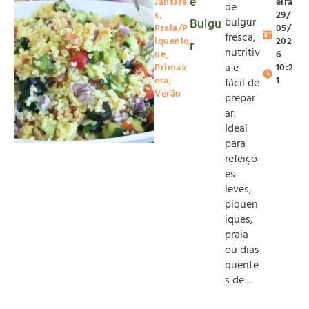
e
Jantare
eira
de
s
,
29/
bulgur
Bulgu
Praia/P
05/
fresca,
iqueniq
202
r
nutritiv
ue
,
6
a e
Primav
10:2
era
,
1
fácil de
Verão
prepar
ar.
Ideal
para
refeiçõ
es
leves,
piquen
iques,
praia
ou dias
quente
s de ...