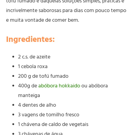
tofú fumado é daquelas soluções simples, práticas e
incrivelmente saborosas para dias com pouco tempo
e muita vontade de comer bem.
Ingredientes:
2 c.s. de azeite
1 cebola roxa
200 g de tofú fumado
400g de
abóbora hokkaido
ou abóbora
manteiga
4 dentes de alho
3 vagens de tomilho fresco
1 chávena de caldo de vegetais
3 chávenas de água