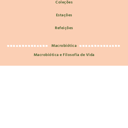
Coleções
Estações
Refeições
Macrobiótica
Macrobiótica e Filosofia de Vida
Nutrição e Saúde
Guias de Fermentação
Social
Segue-me nas redes sociais para inspirações, sugestões e
receitas que transformam!