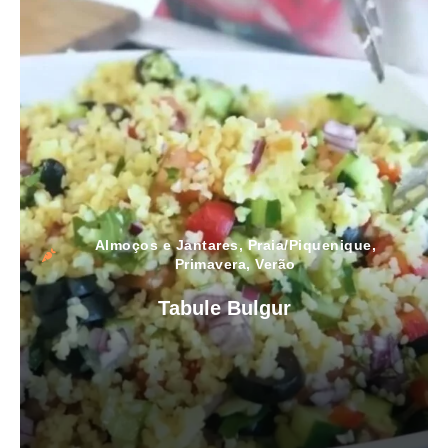
Almoços e Jantares
,
Praia/Piquenique
,
Primavera
,
Verão
Tabule Bulgur