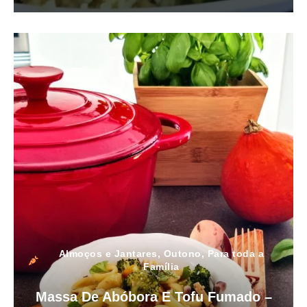
Almoços e Jantares
,
Outono
,
Para toda a
Família
Massa De Abóbora E Tofu Fumado –