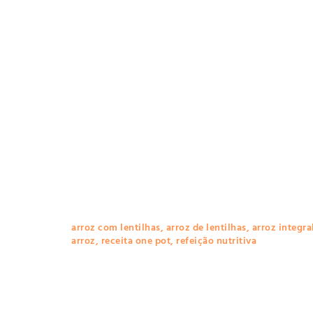
arroz com lentilhas
,
arroz de lentilhas
,
arroz integra
arroz
,
receita one pot
,
refeição nutritiva