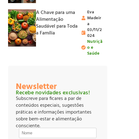
A Chave para uma
Eva
Madeir
Alimentação
a
Saudável para Toda
03/11/2
a Família
024
Nutriçã
o e
Saúde
Newsletter
Recebe novidades exclusivas!
Subscreve para ficares a par de
conteúdos especiais, sugestões
práticas e informações importantes
sobre bem-estar e alimentação
consciente.