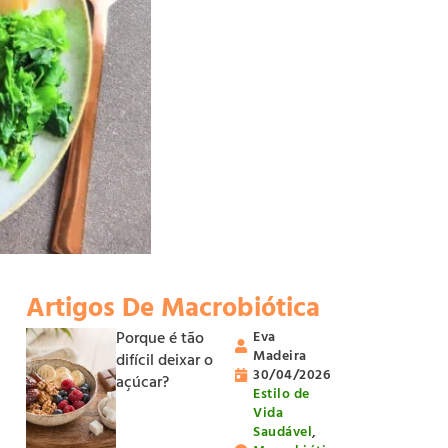
Artigos De Macrobiótica
Porque é tão
Eva
Madeira
difícil deixar o
30/04/2026
açúcar?
Estilo de
Vida
Saudável
,