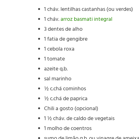
1 cháv. lentilhas castanhas (ou verdes)
1 cháv.
arroz basmati integral
3 dentes de alho
1 fatia de gengibre
1 cebola roxa
1 tomate
azeite q.b.
sal marinho
½ c.chá cominhos
½ c.chá de paprica
Chili a gosto (opcional)
1 ½ cháv. de caldo de vegetais
1 molho de coentros
sumo de limão q.b. ou vinagre de ameix