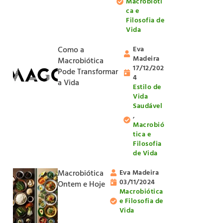
Macrobióti
ca e
Filosofia de
Vida
Como a
Eva
Madeira
Macrobiótica
17/12/202
Pode Transformar
4
a Vida
Estilo de
Vida
Saudável
,
Macrobió
tica e
Filosofia
de Vida
Macrobiótica
Eva Madeira
03/11/2024
Ontem e Hoje
Macrobiótica
e Filosofia de
Vida