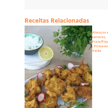
Receitas Relacionadas
Almoços 
Jantares
,
Praia/Piq
,
Primave
Verão