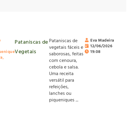
e
Pataniscas de
Eva Madeira
Pataniscas de
12/06/2026
vegetais fáceis e
Vegetais
uenique
19:08
saborosas, feitas
ra
,
com cenoura,
cebola e salsa.
Uma receita
versátil para
refeições,
lanches ou
piqueniques ...