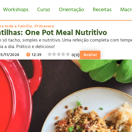
Workshops
Curso
Orientação
Receitas
Macr
ra toda a Família
,
Primavera
tilhas: One Pot Meal Nutritivo
m só tacho, simples e nutritivo. Uma refeição completa com temp
ia a dia. Prático e delicioso!
05/11/2024
12:39
Avaliar
0
(
0
)