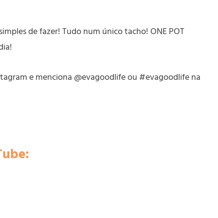
o simples de fazer! Tudo num único tacho! ONE POT
dia!
 Instagram e menciona @evagoodlife ou #evagoodlife na
Tube: