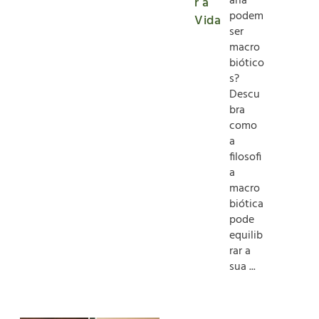
ana
r a
podem
Vida
ser
macro
biótico
s?
Descu
bra
como
a
filosofi
a
macro
biótica
pode
equilib
rar a
sua ...