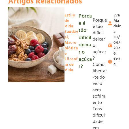
Artigos Relacionados
Estilo
Porqu
Eva
Porque
de
Ma
e é
Vida
é tão
deir
tão
Saudáv
a
difícil
difícil
el
,
30/
deixar
Macro
04/
deixa
o
biótica
202
r o
açúcar
e
6
?
açúca
Filosof
13:3
Como
ia de
4
r?
Vida
libertar
-te do
vício
sem
sofrim
ento
Tens
dificul
dade
em