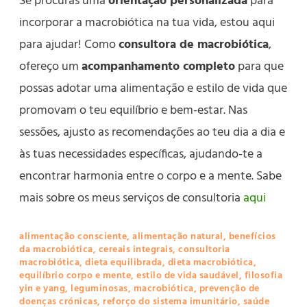
Se procuras uma
orientação personalizada
para
incorporar a macrobiótica na tua vida, estou aqui
para ajudar! Como
consultora de macrobiótica
,
ofereço um
acompanhamento completo
para que
possas adotar uma alimentação e estilo de vida que
promovam o teu equilíbrio e bem-estar. Nas
sessões, ajusto as recomendações ao teu dia a dia e
às tuas necessidades específicas, ajudando-te a
encontrar harmonia entre o corpo e a mente. Sabe
mais sobre os meus serviços de consultoria
aqui
alimentação consciente
,
alimentação natural
,
benefícios
da macrobiótica
,
cereais integrais
,
consultoria
macrobiótica
,
dieta equilibrada
,
dieta macrobiótica
,
equilíbrio corpo e mente
,
estilo de vida saudável
,
filosofia
yin e yang
,
leguminosas
,
macrobiótica
,
prevenção de
doenças crónicas
,
reforço do sistema imunitário
,
saúde