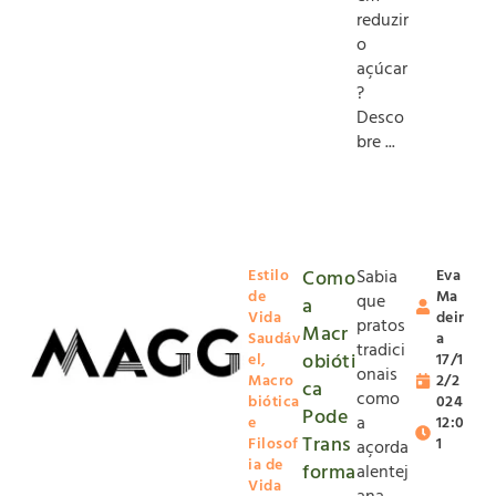
reduzir
o
açúcar
?
Desco
bre ...
Estilo
Como
Sabia
Eva
de
Ma
que
a
Vida
deir
pratos
Macr
Saudáv
a
tradici
obióti
el
,
17/1
onais
Macro
2/2
ca
como
biótica
024
Pode
a
e
12:0
Trans
Filosof
1
açorda
ia de
forma
alentej
Vida