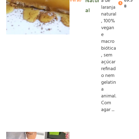
Natur
a de
Verão
09:5
8
laranja
al
natural
, 100%
vegan
e
macro
biótica
, sem
açúcar
refinad
o nem
gelatin
a
animal.
Com
agar ...