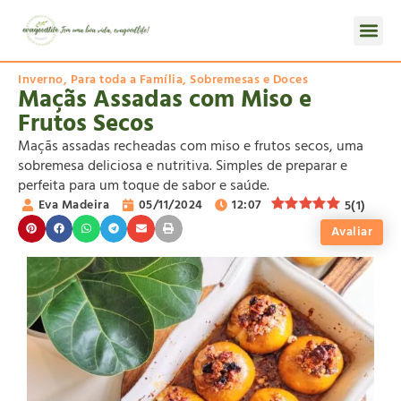
Inverno
,
Para toda a Família
,
Sobremesas e Doces
Maçãs Assadas com Miso e
Frutos Secos
Maçãs assadas recheadas com miso e frutos secos, uma
sobremesa deliciosa e nutritiva. Simples de preparar e
perfeita para um toque de sabor e saúde.
Eva Madeira
05/11/2024
12:07
5
(
1
)
Avaliar