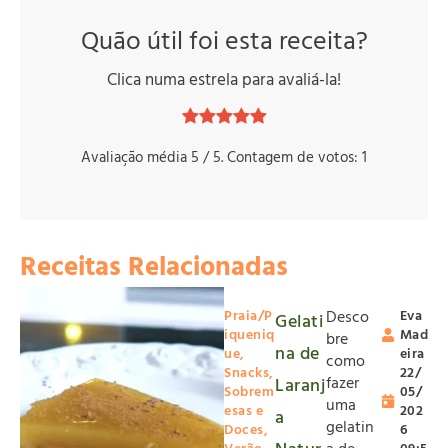
Quão útil foi esta receita?
Clica numa estrela para avaliá-la!
Avaliação média
5
/ 5. Contagem de votos:
1
Receitas Relacionadas
Praia/P
Desco
Eva
Gelati
iqueniq
Mad
bre
na de
ue
,
eira
como
Snacks
,
22/
fazer
Laranj
Sobrem
05/
uma
esas e
202
a
gelatin
Doces
,
6