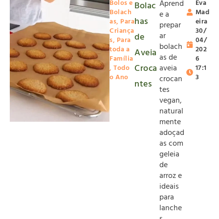
Bolos e
Aprend
Eva
Bolac
Bolach
Mad
e a
has
as
,
Para
eira
prepar
Criança
30/
ar
de
s
,
Para
04/
bolach
toda a
202
Aveia
as de
Família
6
Croca
aveia
,
Todo
17:1
o Ano
3
crocan
ntes
tes
vegan,
natural
mente
adoçad
as com
geleia
de
arroz e
ideais
para
lanche