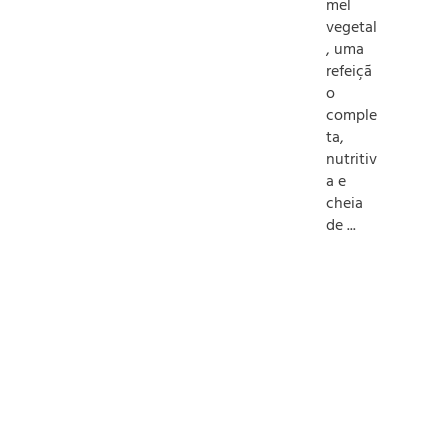
mel
vegetal
, uma
refeiçã
o
comple
ta,
nutritiv
a e
cheia
de ...