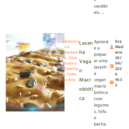
s
saudáv
eis. ...
Almoço
Aprend
Eva
Lasan
s e
Mad
e a
ha
Jantare
eira
prepar
s
,
Para
30/
ar uma
Vega
toda a
04/
lasanh
Família
202
n
a
,
Todo
6
Macr
vegan
o Ano
16:3
2
macro
obióti
biótica
ca
com
legume
s, tofu
e
becha