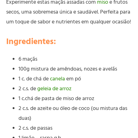
Experimente estas maçãs assadas com
miso
e frutos
secos, uma sobremesa única e saudável. Perfeita para
um toque de sabor e nutrientes em qualquer ocasião!
Ingredientes:
6 maçãs
100g mistura de amêndoas, nozes e avelãs
1 c. de chá de
canela
em pó
2 c.s. de
geleia de arroz
1 c.chá de pasta de miso de arroz
2 c.s. de azeite ou óleo de coco (ou mistura das
duas)
2 c.s. de passas