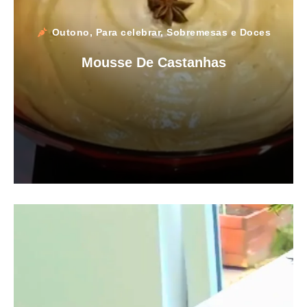
Outono
,
Para celebrar
,
Sobremesas e Doces
Mousse De Castanhas