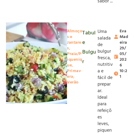
sabor ...
Almoço
Uma
Eva
Tabul
s e
Mad
salada
e
Jantare
eira
de
s
,
29/
bulgur
Bulgu
Praia/P
05/
fresca,
iqueniq
202
r
nutritiv
ue
,
6
a e
Primav
10:2
era
,
1
fácil de
Verão
prepar
ar.
Ideal
para
refeiçõ
es
leves,
piquen