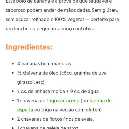
Este bolo de banana é a prova de que saudável e
saboroso podem andar de mãos dadas. Sem glúten,
sem açúcar refinado e 100% vegetal — perfeito para
um lanche ou pequeno-almoço nutritivo!
Ingredientes:
4 bananas bem maduras
½ chávena de óleo (côco, grainha de uva,
girassol, etc)
3 c.s. de linhaça moída + 9 c.s. de água
1 chávena de
trigo sarraceno
(ou
farinha de
espelta
ou trigo na versão com gluten)
2 chávenas de flocos finos de aveia.
1 chávena de geleia de arroz