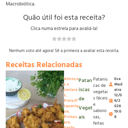
Macrobiótica.
Quão útil foi esta receita?
Clica numa estrela para avaliá-la!
Nenhum voto até agora! Sê a primeira a avaliar esta receita.
Receitas Relacionadas
Almoço
Patanis
Eva
Patan
s e
Mad
cas de
iscas
Jantare
eira
vegetai
s
,
12/0
s fáceis
de
Praia/P
6/2
e
iqueniq
026
Veget
saboro
ue
,
19:0
ais
sas,
Primav
8
era
,
feitas
Verão