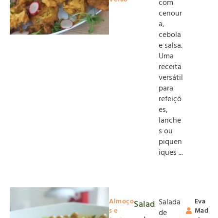
com
cenour
a,
cebola
e salsa.
Uma
receita
versátil
para
refeiçõ
es,
lanche
s ou
piquen
iques ...
Almoço
Salada
Eva
Salad
s e
Mad
de