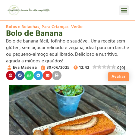
Bolos e Bolachas
,
Para Crianças
,
Verão
Bolo de Banana
Bolo de banana fácil, fofinho e saudável. Uma receita sem
glúten, sem açúcar refinado e vegana, ideal para um lanche
ou pequeno-almoço equilibrado. Delicioso e nutritivo,
agrada a miúdos e graúdos!
Eva Madeira
30/06/2025
12:42
0
(
0
)
Avaliar