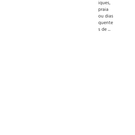
iques,
praia
ou dias
quente
s de ...