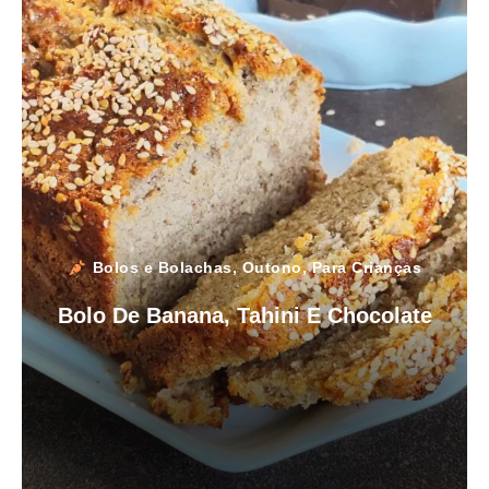
Bolos e Bolachas
,
Outono
,
Para Crianças
Bolo De Banana, Tahini E Chocolate