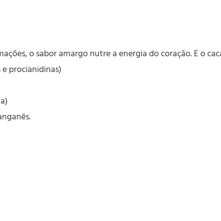
rmações, o sabor amargo nutre a energia do coração. E o c
 e procianidinas)
a)
anganês.