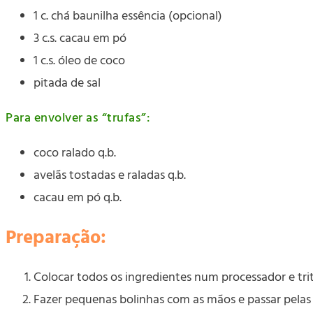
1 c. chá baunilha essência (opcional)
3 c.s. cacau em pó
1 c.s. óleo de coco
pitada de sal
Para envolver as “trufas”:
coco ralado q.b.
avelãs tostadas e raladas q.b.
cacau em pó q.b.
Preparação:
Colocar todos os ingredientes num processador e trit
Fazer pequenas bolinhas com as mãos e passar pelas 