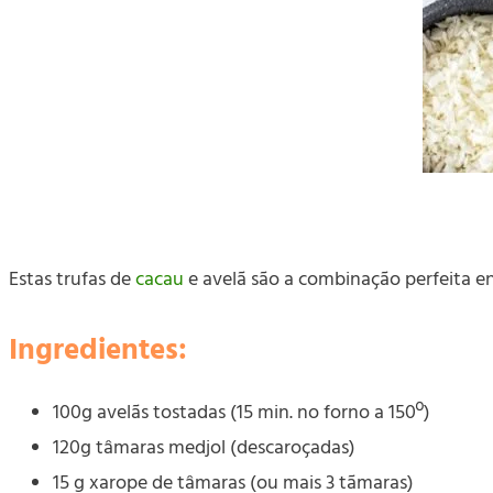
Estas trufas de
cacau
e avelã são a combinação perfeita en
Ingredientes:
100g avelãs tostadas (15 min. no forno a 150º)
120g tâmaras medjol (descaroçadas)
15 g xarope de tâmaras (ou mais 3 tãmaras)