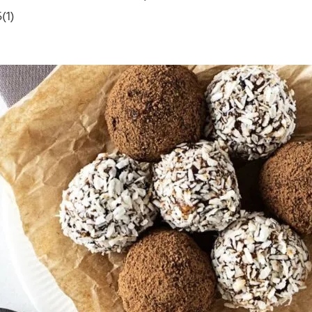
5
(
1
)