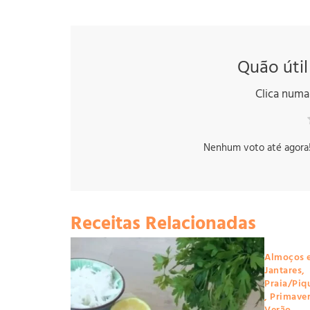
Quão útil
Clica numa 
Nenhum voto até agora! S
Receitas Relacionadas
Almoços 
Jantares
,
Praia/Piq
,
Primave