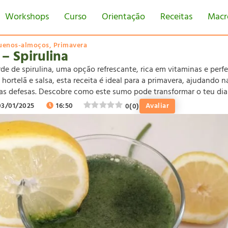
Workshops
Curso
Orientação
Receitas
Macr
uenos-almoços
,
Primavera
– Spirulina
e de spirulina, uma opção refrescante, rica em vitaminas e perfei
hortelã e salsa, esta receita é ideal para a primavera, ajudando 
as defesas. Descobre como este sumo pode transformar o teu dia
03/01/2025
16:50
Avaliar
0
(
0
)