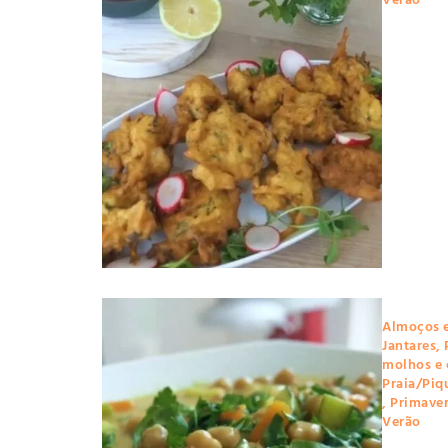
Verão
Almoços 
Jantares
,
molhos e
Praia/Piq
,
Primave
Verão