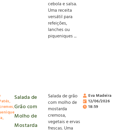
cebola e salsa.
Uma receita
versátil para
refeições,
lanches ou
piqueniques ...
e
Salada de grão
Eva Madeira
Salada de
Patés,
12/06/2026
com molho de
Grão com
 cremes
,
18:59
mostarda
uenique
cremosa,
Molho de
ra
,
vegetais e ervas
Mostarda
frescas. Uma