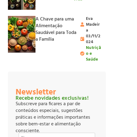
A Chave para uma
Eva
Madeir
Alimentação
a
Saudável para Toda
03/11/2
a Família
024
Nutriçã
o e
Saúde
Newsletter
Recebe novidades exclusivas!
Subscreve para ficares a par de
conteúdos especiais, sugestões
práticas e informações importantes
sobre bem-estar e alimentação
consciente.