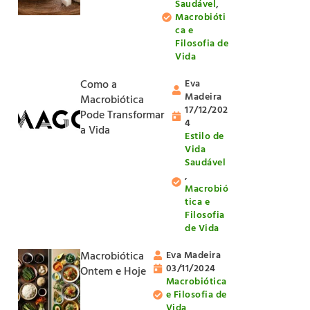
Saudável
,
Macrobióti
ca e
Filosofia de
Vida
Como a
Eva
Madeira
Macrobiótica
17/12/202
Pode Transformar
4
a Vida
Estilo de
Vida
Saudável
,
Macrobió
tica e
Filosofia
de Vida
Macrobiótica
Eva Madeira
03/11/2024
Ontem e Hoje
Macrobiótica
e Filosofia de
Vida