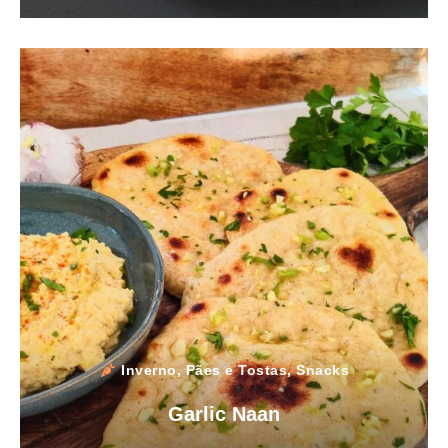
Inverno
,
Pães e Tostas
,
Snacks
Garlic Naan