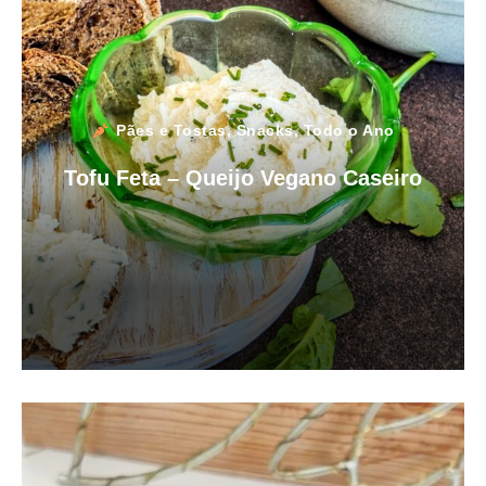
Pães e Tostas
,
Snacks
,
Todo o Ano
Tofu Feta – Queijo Vegano Caseiro