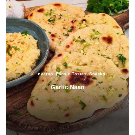
Inverno
,
Pães e Tostas
,
Snacks
Garlic Naan