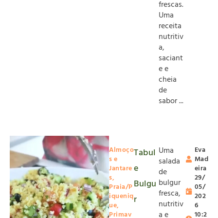
frescas.
Uma
receita
nutritiv
a,
saciant
e e
cheia
de
sabor ...
Almoço
Uma
Eva
Tabul
s e
Mad
salada
e
Jantare
eira
de
s
,
29/
bulgur
Bulgu
Praia/P
05/
fresca,
iqueniq
202
r
nutritiv
ue
,
6
a e
Primav
10:2