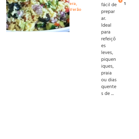
era
,
1
fácil de
Verão
prepar
ar.
Ideal
para
refeiçõ
es
leves,
piquen
iques,
praia
ou dias
quente
s de ...