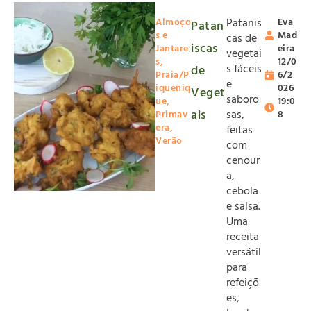
Almoço
Patanis
Eva
Patan
s e
Mad
cas de
iscas
Jantare
eira
vegetai
s
,
12/0
s fáceis
de
Praia/P
6/2
e
iqueniq
026
Veget
saboro
ue
,
19:0
ais
sas,
Primav
8
era
,
feitas
Verão
com
cenour
a,
cebola
e salsa.
Uma
receita
versátil
para
refeiçõ
es,