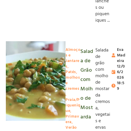
lanche
s ou
piquen
iques ...
Almoço
Salada
Eva
Salad
s e
Mad
de
a de
Jantare
eira
grão
s
,
12/0
com
Grão
Patés,
6/2
molho
molhos
026
com
de
e
18:5
Molh
mostar
cremes
9
,
da
o de
Praia/P
cremos
iqueniq
Most
a,
ue
,
vegetai
arda
Primav
s e
era
,
ervas
Verão