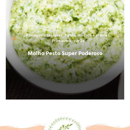
Almoços e Jantares
,
Patés, molhos e cremes
,
Primavera
,
Verão
Molho Pesto Super Poderoso