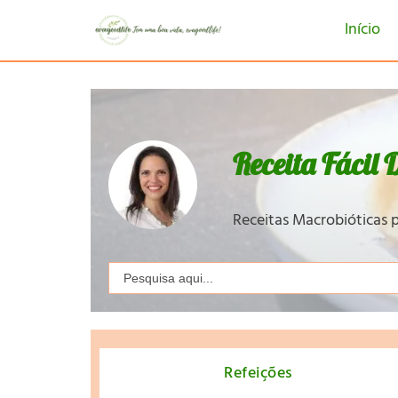
Início
Receita Fácil 
Receitas Macrobióticas p
Search
for:
Refeições