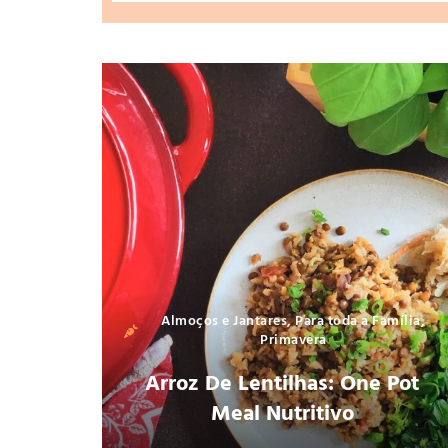
Almoços e Jantares
,
Para toda a Família
,
Primavera
Arroz De Lentilhas: One Pot
Meal Nutritivo