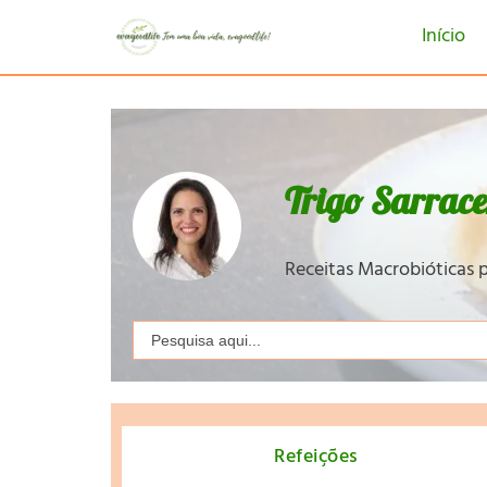
Início
Trigo Sarrac
Receitas Macrobióticas p
Search
for:
Refeições