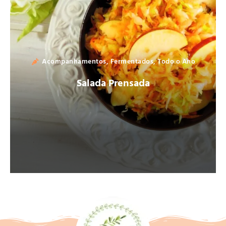
Acompanhamentos
,
Fermentados
,
Todo o Ano
Salada Prensada