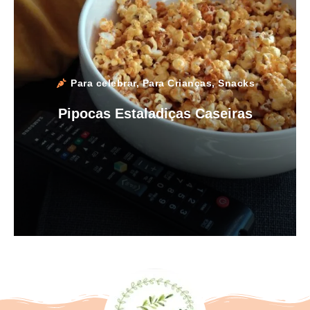
Para celebrar
,
Para Crianças
,
Snacks
Pipocas Estaladiças Caseiras