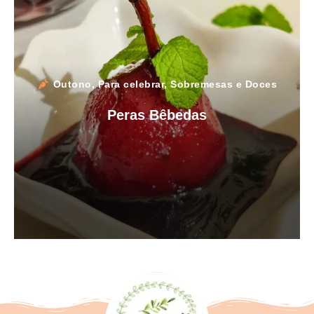
Outono
,
Para celebrar
,
Sobremesas e Doces
Peras Bêbedas