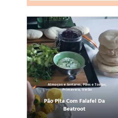
Almoços e Jantares
,
Pães e Tostas
,
Primavera
,
Verão
Pão Pita Com Falafel Da
Beatroot