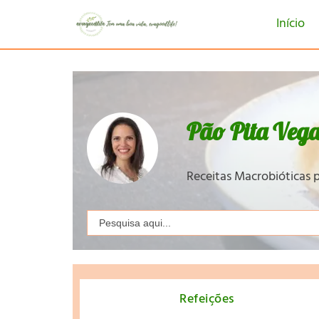
Início
Pão Pita Veg
Receitas Macrobióticas p
Search
for:
Refeições