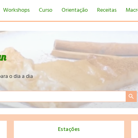
Workshops
Curso
Orientação
Receitas
Macr
an
ara o dia a dia
Search Bu
Estações