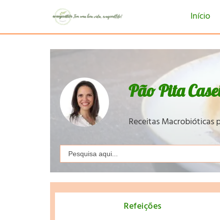
Início
Pão Pita Case
Receitas Macrobióticas p
Search
for:
Refeições