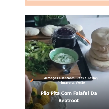
Almoços e Jantares
,
Pães e Tostas
,
Primavera
,
Verão
Pão Pita Com Falafel Da
Beatroot