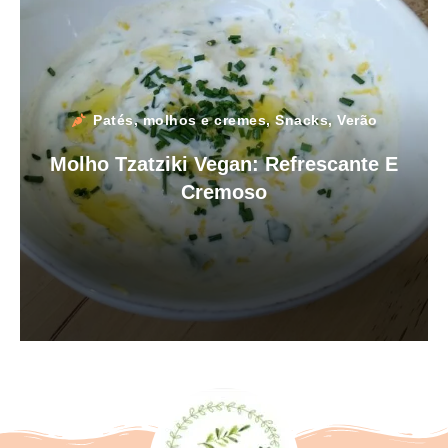
Patés, molhos e cremes
,
Snacks
,
Verão
Molho Tzatziki Vegan: Refrescante E
Cremoso