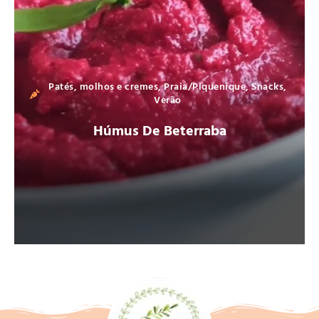
Patés, molhos e cremes
,
Praia/Piquenique
,
Snacks
,
Verão
Húmus De Beterraba