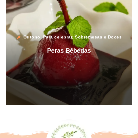
Outono
,
Para celebrar
,
Sobremesas e Doces
Peras Bêbedas