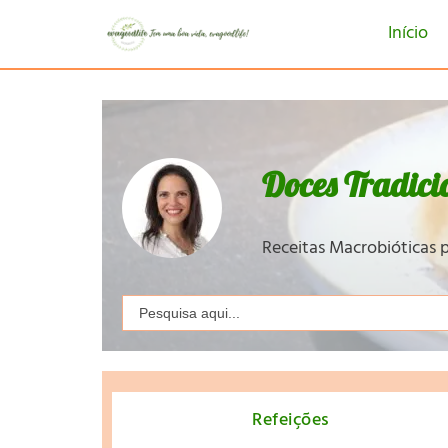
Início
Doces Tradici
Receitas Macrobióticas p
Search
for:
Refeições