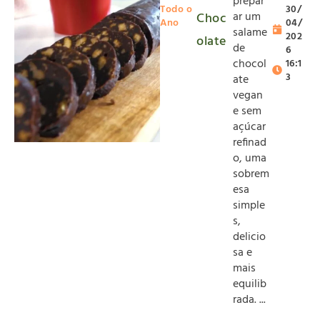
prepar
Todo o
30/
ar um
Choc
Ano
04/
salame
202
olate
de
6
chocol
16:1
3
ate
vegan
e sem
açúcar
refinad
o, uma
sobrem
esa
simple
s,
delicio
sa e
mais
equilib
rada. ...