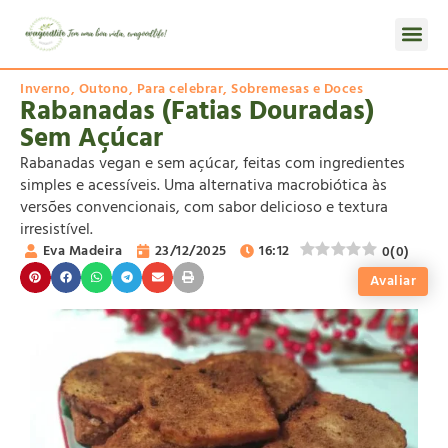
Inverno
,
Outono
,
Para celebrar
,
Sobremesas e Doces
Rabanadas (Fatias Douradas)
Sem Açúcar
Rabanadas vegan e sem açúcar, feitas com ingredientes
simples e acessíveis. Uma alternativa macrobiótica às
versões convencionais, com sabor delicioso e textura
irresistível.
Eva Madeira
23/12/2025
16:12
0
(
0
)
Avaliar