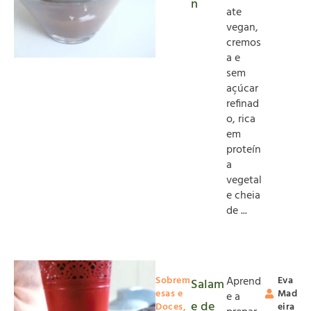
n
ate
vegan,
cremos
a e
sem
açúcar
refinad
o, rica
em
proteín
a
vegetal
e cheia
de ...
Sobrem
Aprend
Eva
Salam
esas e
Mad
e a
e de
Doces
,
eira