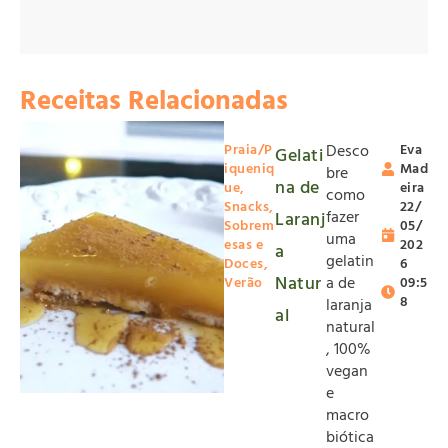
Receitas Relacionadas
Praia/P
Desco
Eva
Gelati
iqueniq
Mad
bre
na de
ue
,
eira
como
Snacks
,
22/
fazer
Laranj
Sobrem
05/
uma
esas e
202
a
gelatin
Doces
,
6
Natur
a de
Verão
09:5
8
laranja
al
natural
, 100%
vegan
e
macro
biótica