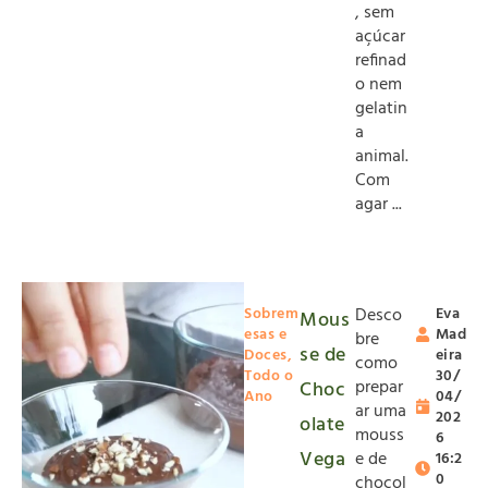
, sem
açúcar
refinad
o nem
gelatin
a
animal.
Com
agar ...
Sobrem
Desco
Eva
Mous
esas e
Mad
bre
se de
Doces
,
eira
como
Todo o
30/
prepar
Choc
Ano
04/
ar uma
202
olate
mouss
6
Vega
e de
16:2
0
chocol