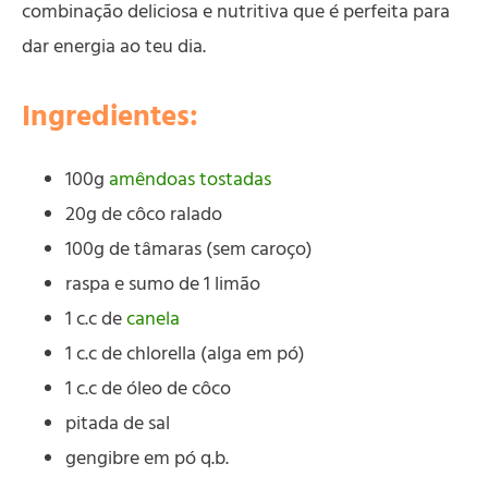
combinação deliciosa e nutritiva que é perfeita para
dar energia ao teu dia.
Ingredientes:
100g
amêndoas tostadas
20g de côco ralado
100g de tâmaras (sem caroço)
raspa e sumo de 1 limão
1 c.c de
canela
1 c.c de chlorella (alga em pó)
1 c.c de óleo de côco
pitada de sal
gengibre em pó q.b.