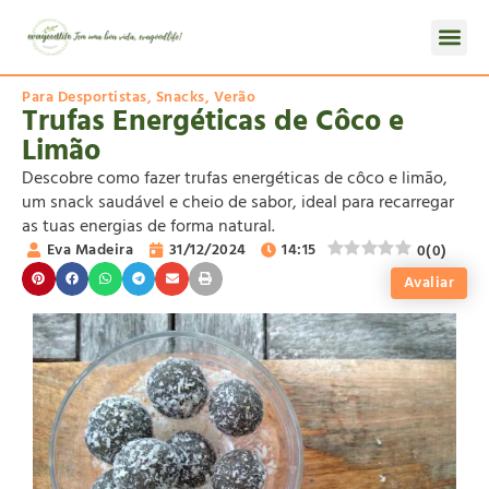
Para Desportistas
,
Snacks
,
Verão
Trufas Energéticas de Côco e
Limão
Descobre como fazer trufas energéticas de côco e limão,
um snack saudável e cheio de sabor, ideal para recarregar
as tuas energias de forma natural.
Eva Madeira
31/12/2024
14:15
0
(
0
)
Avaliar