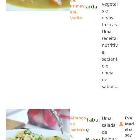
ue
,
vegetai
arda
Primav
s e
era
,
ervas
Verão
frescas.
Uma
receita
nutritiv
a,
saciant
e e
cheia
de
sabor ...
Almoço
Uma
Eva
Tabul
s e
Mad
salada
e
Jantare
eira
de
s
,
29/
bulgur