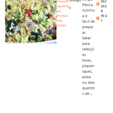
Bulgu
Praia/P
05/
fresca,
iqueniq
202
r
nutritiv
ue
,
6
a e
Primav
10:2
era
,
1
fácil de
Verão
prepar
ar.
Ideal
para
refeiçõ
es
leves,
piquen
iques,
praia
ou dias
quente
s de ...