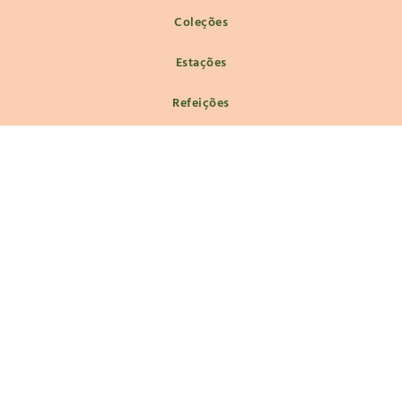
Coleções
Estações
Refeições
Macrobiótica
Macrobiótica e Filosofia de Vida
Nutrição e Saúde
Guias de Fermentação
Social
Segue-me nas redes sociais para inspirações, sugestões e
receitas que transformam!