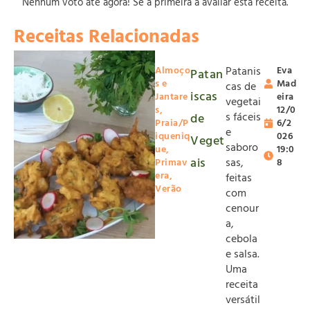
Nenhum voto até agora! Sê a primeira a avaliar esta receita.
Receitas Relacionadas
Almoço
Patanis
Eva
Patan
s e
Mad
cas de
iscas
Jantare
eira
vegetai
s
,
12/0
s fáceis
de
Praia/P
6/2
e
iqueniq
026
Veget
saboro
ue
,
19:0
ais
sas,
Primav
8
era
,
feitas
Verão
com
cenour
a,
cebola
e salsa.
Uma
receita
versátil