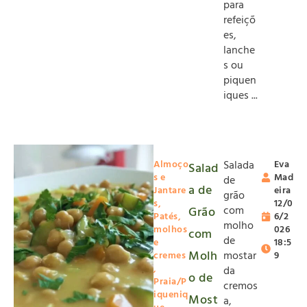
para
refeiçõ
es,
lanche
s ou
piquen
iques ...
Almoço
Salada
Eva
Salad
s e
Mad
de
a de
Jantare
eira
grão
s
,
12/0
com
Grão
Patés,
6/2
molho
molhos
026
com
de
e
18:5
Molh
mostar
cremes
9
,
da
o de
Praia/P
cremos
iqueniq
Most
a,