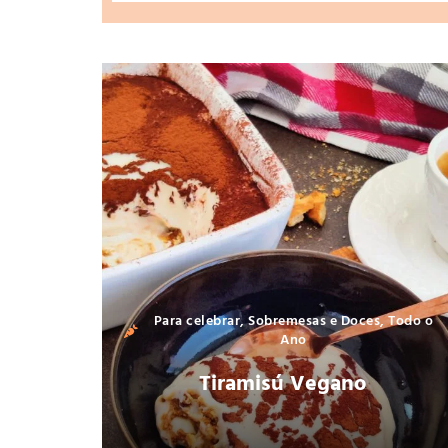
Para celebrar
,
Sobremesas e Doces
,
Todo o
Ano
Tiramisú Vegano