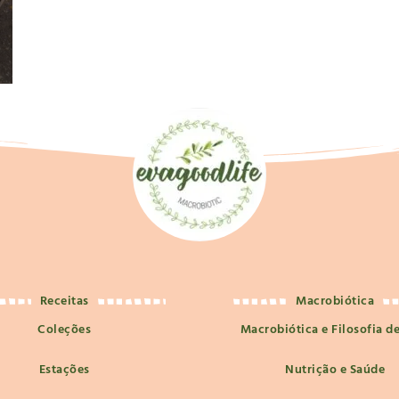
Receitas
Macrobiótica
Coleções
Macrobiótica e Filosofia d
Estações
Nutrição e Saúde