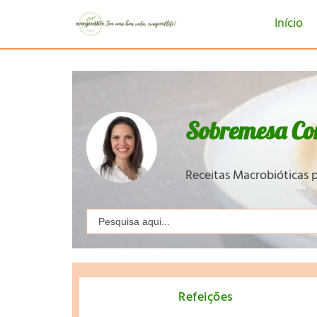
Início
Sobremesa Co
Receitas Macrobióticas p
Search
for:
Refeições