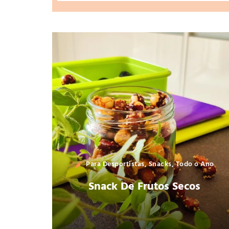
Para Desportistas
,
Snacks
,
Todo o Ano
Snack De Frutos Secos