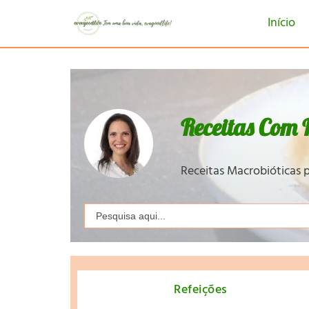
Início
Receitas Com F
Receitas Macrobióticas p
Search
for:
Refeições