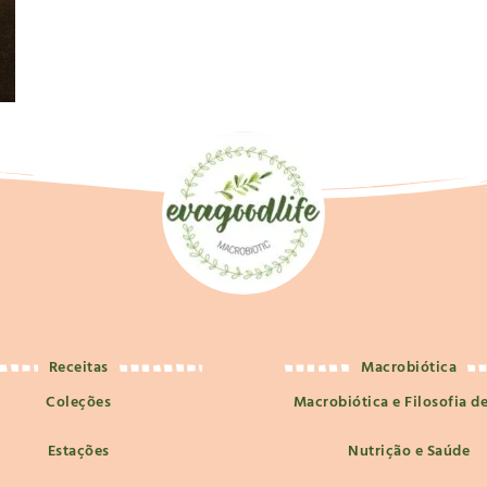
Receitas
Macrobiótica
Coleções
Macrobiótica e Filosofia d
Estações
Nutrição e Saúde