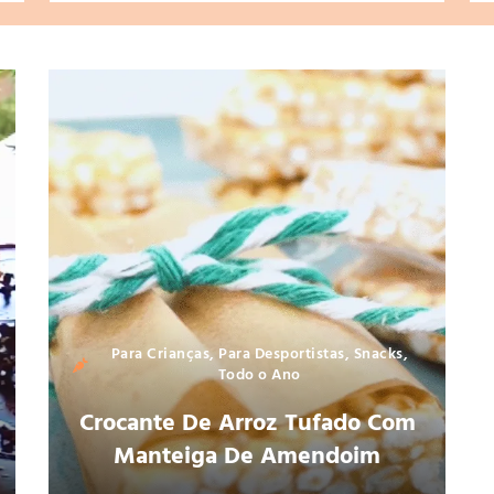
Para Crianças
,
Para Desportistas
,
Snacks
,
Todo o Ano
Crocante De Arroz Tufado Com
Manteiga De Amendoim