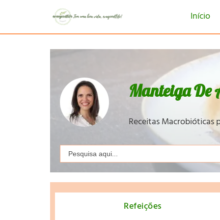
Início
Manteiga De
Receitas Macrobióticas p
Search
for:
Refeições