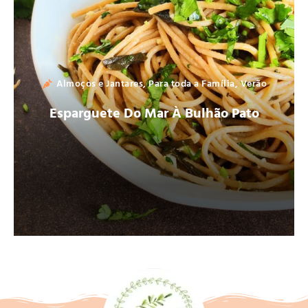
Almoços e Jantares
,
Para toda a Família
,
Verão
Esparguete Do Mar À Bulhão Pato