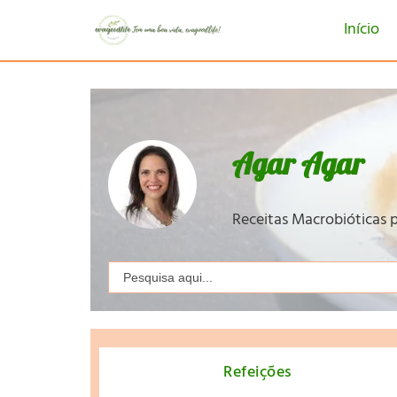
Início
Agar Agar
Receitas Macrobióticas p
Search
for:
Refeições