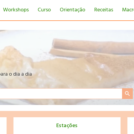
Workshops
Curso
Orientação
Receitas
Macr
ara o dia a dia
Search Bu
Estações