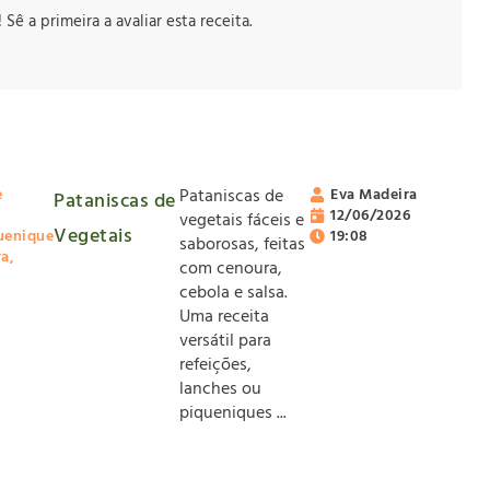
ê a primeira a avaliar esta receita.
e
Pataniscas de
Eva Madeira
Pataniscas de
12/06/2026
vegetais fáceis e
Vegetais
uenique
19:08
saborosas, feitas
ra
,
com cenoura,
cebola e salsa.
Uma receita
versátil para
refeições,
lanches ou
piqueniques ...