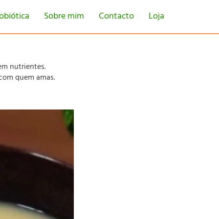
obiótica
Sobre mim
Contacto
Loja
em nutrientes.
e com quem amas.