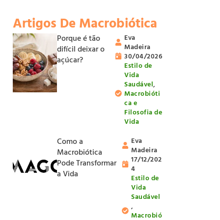
Artigos De Macrobiótica
Porque é tão
Eva
Madeira
difícil deixar o
30/04/2026
açúcar?
Estilo de
Vida
Saudável
,
Macrobióti
ca e
Filosofia de
Vida
Como a
Eva
Madeira
Macrobiótica
17/12/202
Pode Transformar
4
a Vida
Estilo de
Vida
Saudável
,
Macrobió