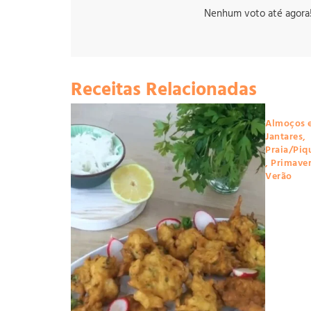
Nenhum voto até agora! S
Receitas Relacionadas
Almoços 
Jantares
,
Praia/Piq
,
Primave
Verão