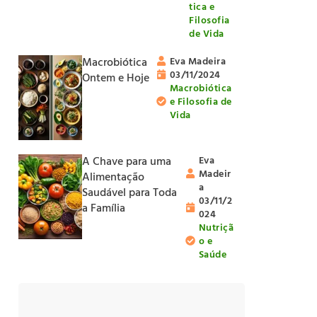
tica e
Filosofia
de Vida
Macrobiótica
Eva Madeira
03/11/2024
Ontem e Hoje
Macrobiótica
e Filosofia de
Vida
A Chave para uma
Eva
Madeir
Alimentação
a
Saudável para Toda
03/11/2
a Família
024
Nutriçã
o e
Saúde