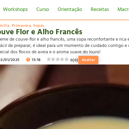
Workshops
Curso
Orientação
Receitas
Macr
mília
,
Primavera
,
Sopas
uve Flor e Alho Francês
reme de couve-flor e alho francês, uma sopa reconfortante e rica 
fácil de preparar, é ideal para um momento de cuidado contigo 
cial dos flocos de aveia e o aroma suave do louro!
03/01/2025
15:18
Avaliar
0
(
0
)