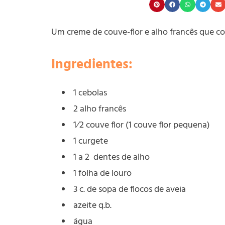
Um creme de couve-flor e alho francês que co
Ingredientes:
1 cebolas
2 alho francês
1⁄2 couve flor (1 couve flor pequena)
1 curgete
1 a 2 dentes de alho
1 folha de louro
3 c. de sopa de flocos de aveia
azeite q.b.
água