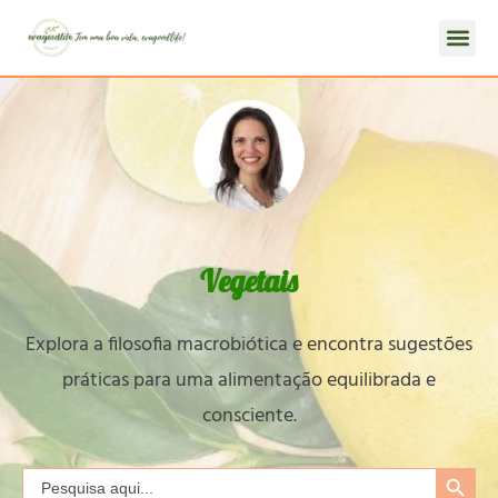
Vegetais
Explora a filosofia macrobiótica e encontra sugestões
práticas para uma alimentação equilibrada e
consciente.
Search Button
Search
for: