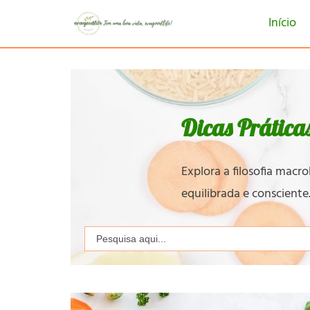
Início
Dicas Prática
Explora a filosofia macr
equilibrada e consciente
Search
for: