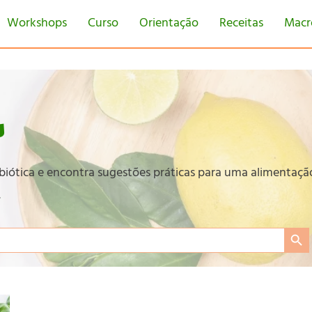
Workshops
Curso
Orientação
Receitas
Macr
s
obiótica e encontra sugestões práticas para uma alimentaçã
.
Search Bu