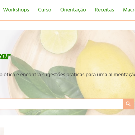
Workshops
Curso
Orientação
Receitas
Macr
car
obiótica e encontra sugestões práticas para uma alimentaçã
.
Search Bu