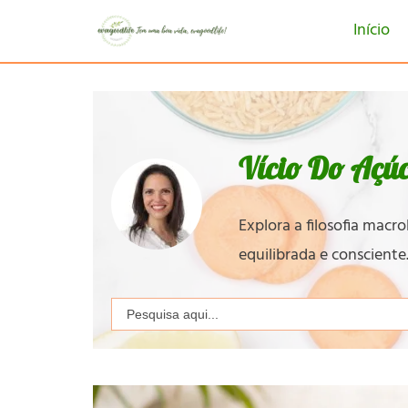
Início
Vício Do Açú
Explora a filosofia macr
equilibrada e consciente
Search
for: