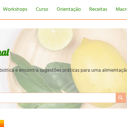
Workshops
Curso
Orientação
Receitas
Macr
nal
obiótica e encontra sugestões práticas para uma alimentaçã
.
Search Bu