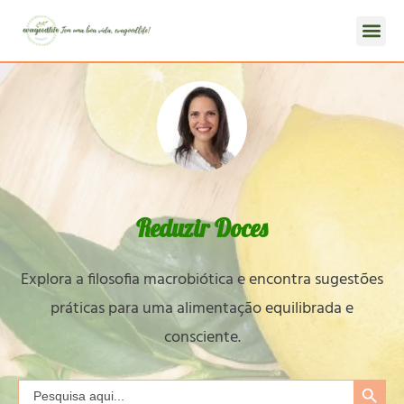
Reduzir Doces
Explora a filosofia macrobiótica e encontra sugestões
práticas para uma alimentação equilibrada e
consciente.
Search Button
Search
for: