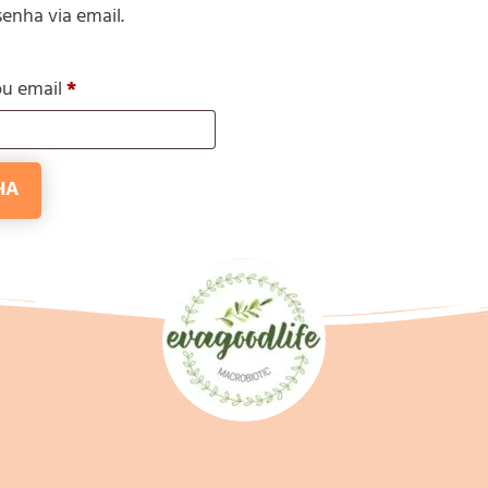
enha via email.
ou email
*
HA